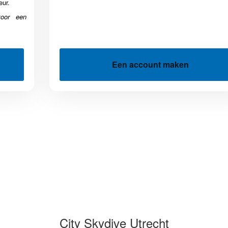
eur.
voor een
Een account maken
City Skydive Utrecht