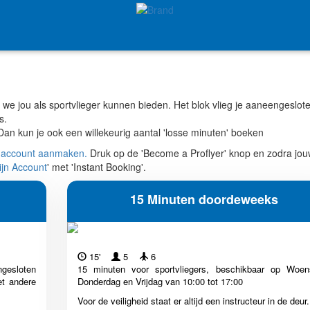
 we jou als sportvlieger kunnen bieden. Het blok vlieg je aaneengeslot
rs.
? Dan kun je ook een willekeurig aantal 'losse minuten' boeken
 account
aanmaken.
Druk op de 'Become a Proflyer' knop en zodra jo
ijn Account
' met 'Instant Booking'.
15 Minuten doordeweeks
15'
5
6
ngesloten
15 minuten voor sportvliegers, beschikbaar op Woen
et andere
Donderdag en Vrijdag van 10:00 tot 17:00
Voor de veiligheid staat er altijd een instructeur in de deur.