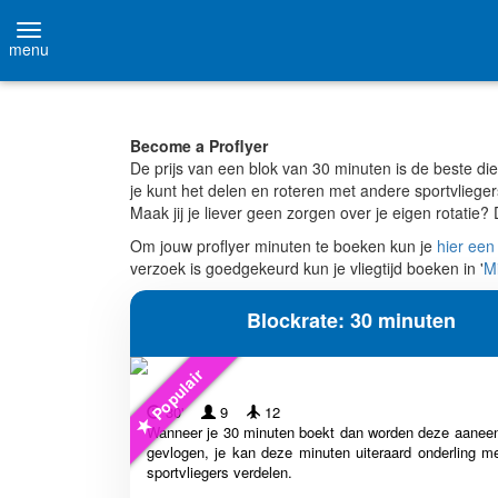
menu
Become a Proflyer
De prijs van een blok van 30 minuten is de beste die
je kunt het delen en roteren met andere sportvliege
Maak jij je liever geen zorgen over je eigen rotatie
Om jouw proflyer minuten te boeken kun je
hier een
verzoek is goedgekeurd kun je vliegtijd boeken in '
M
Blockrate: 30 minuten
Populair
30'
9
12
Wanneer je 30 minuten boekt dan worden deze aanee
gevlogen, je kan deze minuten uiteraard onderling m
sportvliegers verdelen.